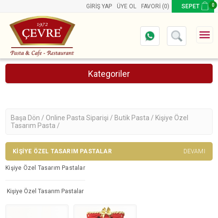
0
GIRIŞ YAP
ÜYE OL
FAVORI
(0)
SEPET
Kategoriler
Online Pasta Siparişi
Ürünler
Aynı Gün Teslimat Pastalar
Başa Dön /
Online Pasta Siparişi /
Butik Pasta /
Kişiye Özel
Tasarım Pasta /
Butik Pasta
Retro Pastalar
KIŞIYE ÖZEL TASARIM PASTALAR
DEVAMI
Wednesday Pasta
Kalp Pasta
Kişiye Özel Tasarım Pastalar
Sevgiliye Pasta
Kuromi Pasta
Kişiye Özel Tasarım Pastalar
kişiye özel tasarım pastalar, Kişiye özel tasarım pasta, kişiye özel tasarım
pastası
Okuma Pastası
Doğum Günü Pastası