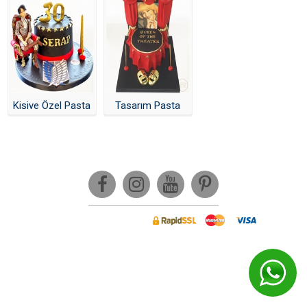
Yapay Zeka Pasta Tasarımları
Fenerbahçe Pastası
Galatasaray Pastası
Stitch Pastası
Beşiktaş Pastası
Halloween Pasta
Kişiye Özel Pasta
Tasarım Pasta
Kişiye Özel Tasarım Pasta
Kişiye Özel Pasta
Tasarım Pasta
Taraftar Pastası
Mezuniyet Pasta
Arabalı Pasta
Brawl Stars Pasta
Unicorn Pasta
Safari Pasta
Naked Pasta
Bluey Pasta