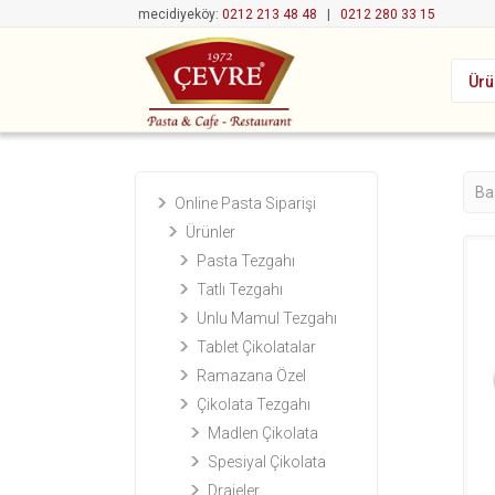
mecidiyeköy:
0212 213 48 48
|
0212 280 33 15
Ürü
Ba
Online Pasta Siparişi
Ürünler
Pasta Tezgahı
Tatlı Tezgahı
Unlu Mamul Tezgahı
Tablet Çikolatalar
Ramazana Özel
Çikolata Tezgahı
Madlen Çikolata
Spesiyal Çikolata
Drajeler