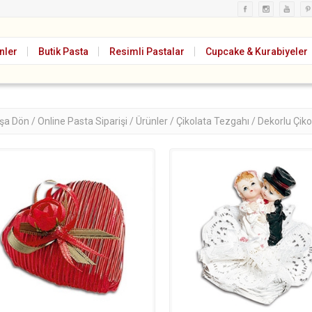
nler
Butik Pasta
Resimli Pastalar
Cupcake & Kurabiyeler
şa Dön /
Online Pasta Siparişi /
Ürünler /
Çikolata Tezgahı /
Dekorlu Çiko