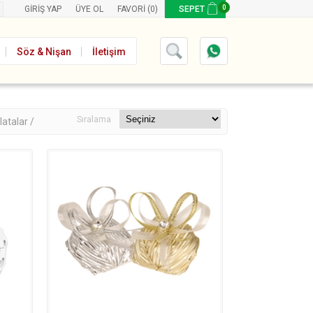
0
GIRIŞ YAP
ÜYE OL
FAVORI
(0)
SEPET
Söz & Nişan
İletişim
Sıralama
latalar /