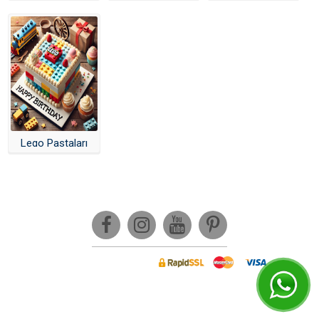
Blackpink Pasta
Pastaları Yapay
Pastaları Yapay
Yapay Zeka
Yazılı Pasta
Zeka
Zeka
Pijamaskeliler Pasta
Paw Patrol Pasta
Star Wars Pasta
Çok Şeker Pasta
Big Boss Pasta
Toca Life World Pasta
Lego Pastaları
Kral Şakir Pasta
Yapay Zeka
Lego Pasta
Harika Kanatlar Pasta
Among Us Pasta
Hello Kitty Pasta
Baby Shark Pasta
Hot Wheels Pasta
Prenses Pasta
1 Yaş Pastası
Bitcoin Pasta