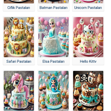
Yapay Zeka Pasta Tasarımları
Çiflik Pastaları
Batman Pastaları
Unicorn Pastaları
Çiflik Pastaları
Batman Pastaları
Unicorn Pastaları
Safari Pastaları Yapay Zeka
Elsa Pastaları
Hello Kitty Pastaları
Pony Pastaları
Deniz Kızı Pastaları
Safari Pastaları
Elsa Pastaları
Hello Kitty
Korsan Pastaları
Yapay Zeka
Pastaları
Palyaço Pastaları Yapay Zeka
Minions Pastaları Yapay Zeka
Bir Yaş Pastaları Yapay Zeka
Panda Pastaları Yapay Zeka
Ayıcıklı Pastalar Yapay Zeka
Zürafa Pastalar Yapay Zeka
SpiderMan Pastaları Yapay Zeka