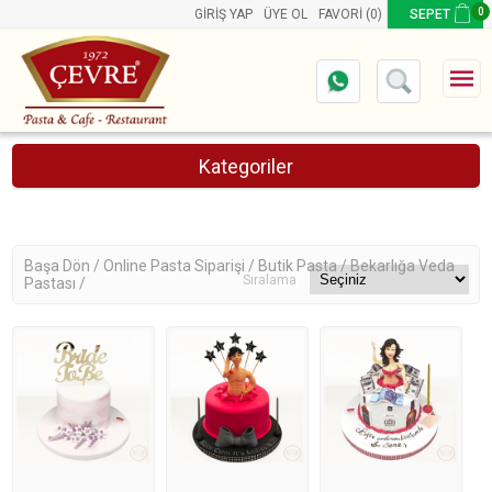
0
GIRIŞ YAP
ÜYE OL
FAVORI
(0)
SEPET
Kategoriler
Online Pasta Siparişi
Ürünler
Aynı Gün Teslimat Pastalar
Başa Dön /
Online Pasta Siparişi /
Butik Pasta /
Bekarlığa Veda
Sıralama
Pastası /
Butik Pasta
Retro Pastalar
Wednesday Pasta
Kalp Pasta
Sevgiliye Pasta
Kuromi Pasta
Okuma Pastası
Doğum Günü Pastası