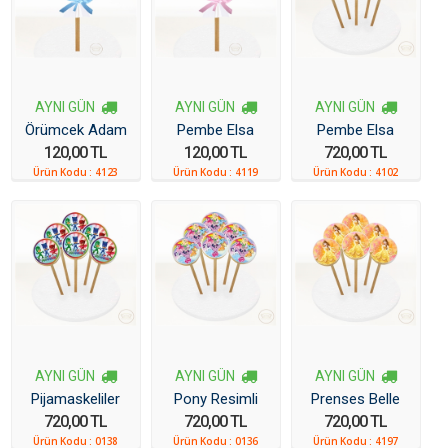
AYNI GÜN
AYNI GÜN
AYNI GÜN
Örümcek Adam
Pembe Elsa
Pembe Elsa
120,00 TL
120,00 TL
720,00 TL
Resimli Kurabiye
Resimli Kurabiye
Resimli Kurabiye
Ürün Kodu :
4123
Ürün Kodu :
4119
Ürün Kodu :
4102
6 Adet
AYNI GÜN
AYNI GÜN
AYNI GÜN
Pijamaskeliler
Pony Resimli
Prenses Belle
720,00 TL
720,00 TL
720,00 TL
Resimli Kurabiye
Kurabiye 6 Adet
Resimli Kurabiye
Ürün Kodu :
0138
Ürün Kodu :
0136
Ürün Kodu :
4197