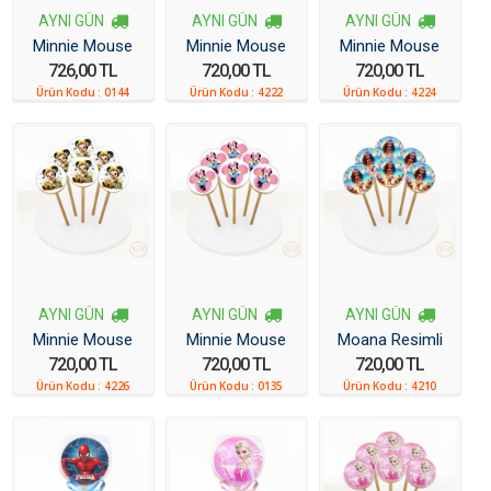
AYNI GÜN
AYNI GÜN
AYNI GÜN
Minnie Mouse
Minnie Mouse
Minnie Mouse
726,00 TL
720,00 TL
720,00 TL
Resim Kurabiye 6
Resimli Kurabiye
Resimli Kurabiye
Ürün Kodu :
0144
Ürün Kodu :
4222
Ürün Kodu :
4224
Adet
AYNI GÜN
AYNI GÜN
AYNI GÜN
Minnie Mouse
Minnie Mouse
Moana Resimli
720,00 TL
720,00 TL
720,00 TL
Resimli Kurabiye
Resimli Kurabiye
Kurabiye
Ürün Kodu :
4226
Ürün Kodu :
0135
Ürün Kodu :
4210
6 Adet