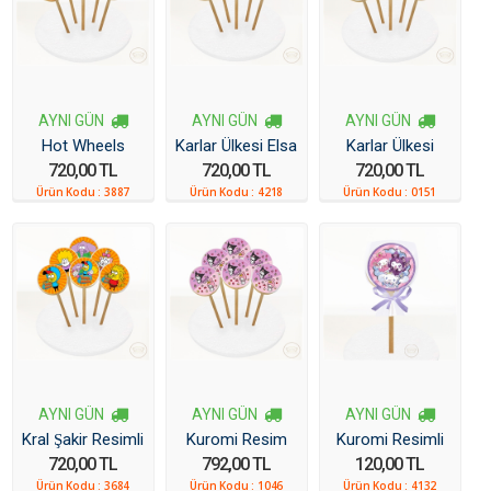
AYNI GÜN
AYNI GÜN
AYNI GÜN
Hot Wheels
Karlar Ülkesi Elsa
Karlar Ülkesi
720,00 TL
720,00 TL
720,00 TL
Arabalar Resimli
Anna Resimli
Resimli Kurabiye
Ürün Kodu :
3887
Ürün Kodu :
4218
Ürün Kodu :
0151
Kurabiye 6 Adet
Kurabiye
6 Adet
AYNI GÜN
AYNI GÜN
AYNI GÜN
Kral Şakir Resimli
Kuromi Resim
Kuromi Resimli
720,00 TL
792,00 TL
120,00 TL
Kurabiye 6 Adet
Kurabiye 6 Adet
Kurabiye
Ürün Kodu :
3684
Ürün Kodu :
1046
Ürün Kodu :
4132