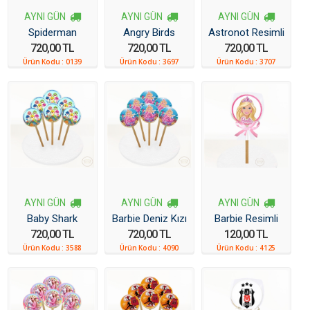
Söz-Nişan Düğün Pastaları
AYNI GÜN
AYNI GÜN
AYNI GÜN
Spiderman
Angry Birds
Astronot Resimli
720,00 TL
720,00 TL
720,00 TL
Resimli Kurabiye
Resimli Kurabiye
Kurabiye 6 Adet
Ürün Kodu :
0139
Ürün Kodu :
3697
Ürün Kodu :
3707
6 Adet
6 Adet
AYNI GÜN
AYNI GÜN
AYNI GÜN
Baby Shark
Barbie Deniz Kızı
Barbie Resimli
720,00 TL
720,00 TL
120,00 TL
Resimli Kurabiye
Resimli Kurabiye
Kurabiye
Ürün Kodu :
3588
Ürün Kodu :
4090
Ürün Kodu :
4125
6 Adet
6 Adet