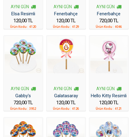
AYNI GÜN
AYNI GÜN
AYNI GÜN
Elsa Resimli
Fenerbahçe
Fenerbahçe
120,00 TL
120,00 TL
720,00 TL
Kurabiye
Resimli Kurabiye
Resimli Kurabiye
Ürün Kodu :
4120
Ürün Kodu :
4129
Ürün Kodu :
4046
6 Adet
AYNI GÜN
AYNI GÜN
AYNI GÜN
Gabby's
Galatasaray
Hello Kitty Resimli
720,00 TL
120,00 TL
120,00 TL
Dollhouse Resimli
Resimli Kurabiye
Kurabiye
Ürün Kodu :
3952
Ürün Kodu :
4126
Ürün Kodu :
4121
Kurabiye 6 Adet