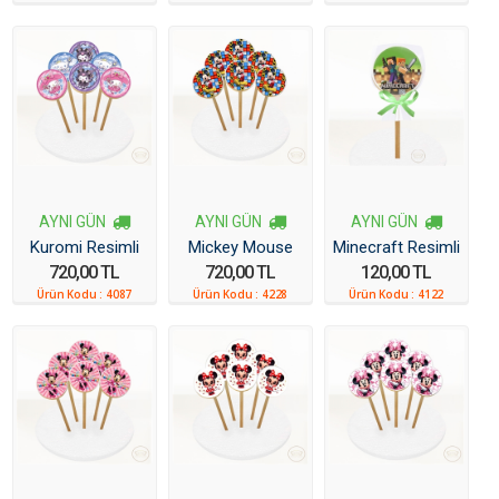
AYNI GÜN
AYNI GÜN
AYNI GÜN
Kuromi Resimli
Mickey Mouse
Minecraft Resimli
720,00 TL
720,00 TL
120,00 TL
Kurabiye 6 Adet
Resimli Kurabiye
Kurabiye
Ürün Kodu :
4087
Ürün Kodu :
4228
Ürün Kodu :
4122