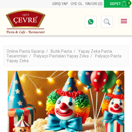
0
GIRIŞ YAP
ÜYE OL
FAVORI
(0)
SEPET
Online Pasta Siparişi /
Butik Pasta /
Yapay Zeka Pasta
Tasarımları /
Palyaço Pastaları Yapay Zeka /
Palyaço Pasta
Yapay Zeka