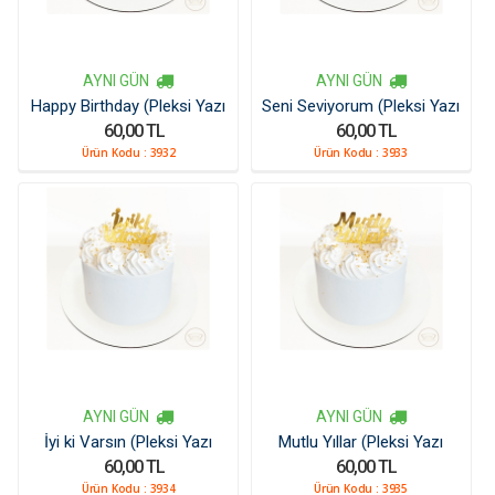
AYNI GÜN
AYNI GÜN
Happy Birthday (Pleksi Yazı
Seni Seviyorum (Pleksi Yazı
60,00 TL
60,00 TL
Kücük)
Kücük)
Ürün Kodu :
3932
Ürün Kodu :
3933
AYNI GÜN
AYNI GÜN
İyi ki Varsın (Pleksi Yazı
Mutlu Yıllar (Pleksi Yazı
60,00 TL
60,00 TL
Kücük)
Kücük)
Ürün Kodu :
3934
Ürün Kodu :
3935