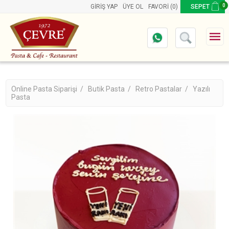
0
GIRIŞ YAP
ÜYE OL
FAVORI
(0)
SEPET
Online Pasta Siparişi /
Butik Pasta /
Retro Pastalar /
Yazılı
Pasta