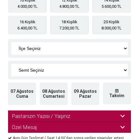
10 Kişilik
12 Kişilik
14 Kişilik
4.000,00 TL
4.800,00 TL
5.600,00 TL
16 Kişilik
18 Kişilik
20 Kişilik
6.400,00 TL
7.200,00 TL
8.000,00 TL
07 Ağustos
08 Ağustos
09 Ağustos
Takvim
Cuma
Cumartesi
Pazar
Pastanızın Yazısı / Yaşınız
Özel Mesaj
Aynı Gün Teslimat ( Saat 14:00'dan sonra verilen siparişler, ertesi