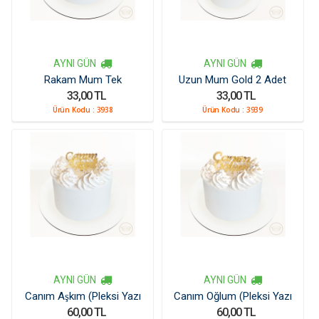
AYNI GÜN
AYNI GÜN
Rakam Mum Tek
Uzun Mum Gold 2 Adet
33,00 TL
33,00 TL
Ürün Kodu :
3938
Ürün Kodu :
3939
AYNI GÜN
AYNI GÜN
Canım Aşkım (Pleksi Yazı
Canım Oğlum (Pleksi Yazı
60,00 TL
60,00 TL
Kücük)
Kücük)