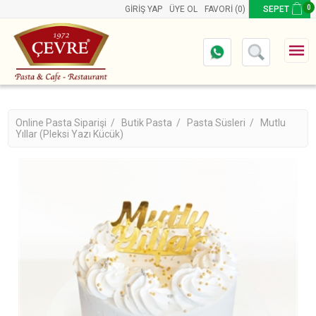
0
GIRIŞ YAP
ÜYE OL
FAVORI
(0)
SEPET
Online Pasta Siparişi /
Butik Pasta /
Pasta Süsleri /
Mutlu
Yıllar (Pleksi Yazı Kücük)