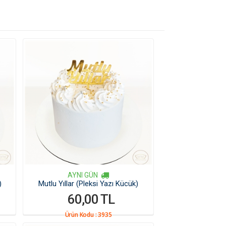
AYNI GÜN
)
Mutlu Yıllar (Pleksi Yazı Kücük)
60,00 TL
Ürün Kodu :
3935