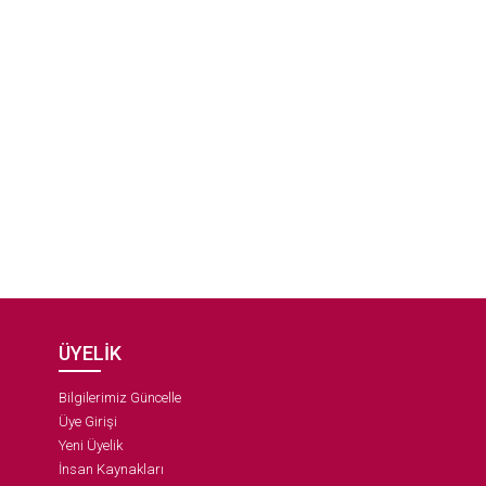
ÜYELİK
Bilgilerimiz Güncelle
Üye Girişi
Yeni Üyelik
İnsan Kaynakları