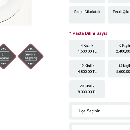
Parça Çikolatalı
Fıstık Çiko
*
Pasta Dilim Sayısı
4 Kişilik
6 Kişil
1.600,00 TL
2.400,00
12 Kişilik
14 Kişi
4.800,00 TL
5.600,00
20 Kişilik
8.000,00 TL