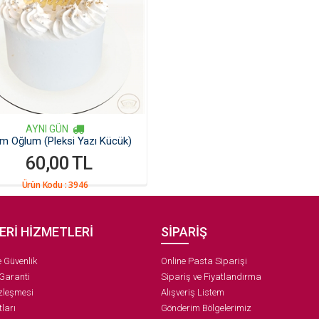
AYNI GÜN
m Oğlum (Pleksi Yazı Kücük)
60,00 TL
Ürün Kodu :
3946
ERİ HİZMETLERİ
SİPARİŞ
ve Güvenlik
Online Pasta Siparişi
 Garanti
Sipariş ve Fiyatlandırma
zleşmesi
Alışveriş Listem
ları
Gönderim Bölgelerimiz