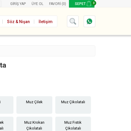
0
GIRIŞ YAP
ÜYE OL
FAVORI
(0)
SEPET
Söz & Nişan
İletişim
ta
i
Muz Çilek
Muz Çikolatalı
lek
Muz Krokan
Muz Fıstık
alı
Çikolatalı
Çikolatalı