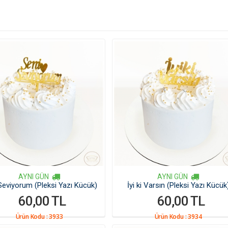
AYNI GÜN
AYNI GÜN
Seviyorum (Pleksi Yazı Kücük)
İyi ki Varsın (Pleksi Yazı Kücük
60,00 TL
60,00 TL
Ürün Kodu :
3933
Ürün Kodu :
3934