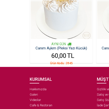
AYNI GÜN
Canım Aşkım (Pleksi Yazı Kücük)
Canı
60,00 TL
Ürün Kodu :
3945
KURUMSAL
MÜŞT
Hakkımızda
Gizlilik 
Galeri
Satış ve
Videolar
Satış Sö
Cafe & Restoran
İade Şart