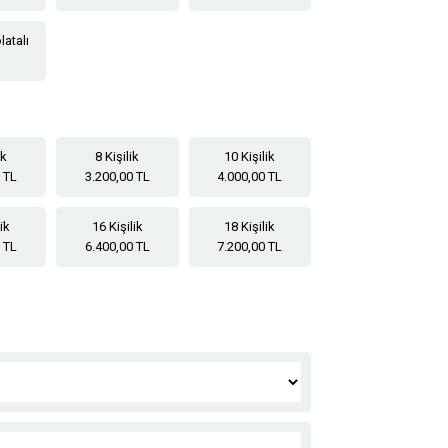
latalı
ik
8 Kişilik
10 Kişilik
 TL
3.200,00 TL
4.000,00 TL
lik
16 Kişilik
18 Kişilik
 TL
6.400,00 TL
7.200,00 TL