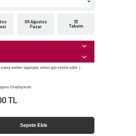
tos
09 Ağustos
Takvim
esi
Pazar
nra verilen siparişler, ertesi gün teslim edilir. )
luğunu Onaylıyorum
00 TL