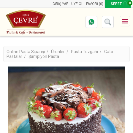
0
GIRIŞ YAP
ÜYE OL
FAVORI
(0)
SEPET
Online Pasta Siparişi /
Ürünler /
Pasta Tezgahı /
Gato
Pastalar /
Şampiyon Pasta