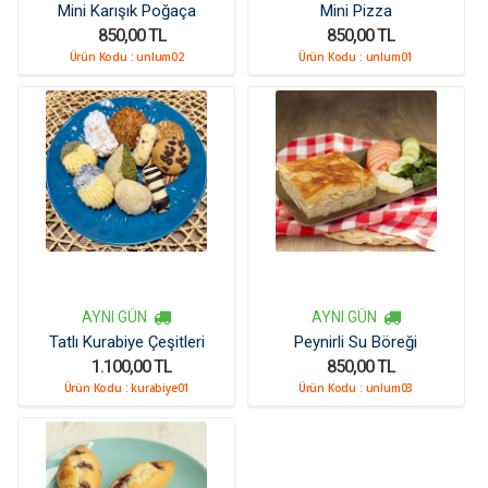
Mini Karışık Poğaça
Mini Pizza
850,00 TL
850,00 TL
Ürün Kodu :
unlum02
Ürün Kodu :
unlum01
AYNI GÜN
AYNI GÜN
Tatlı Kurabiye Çeşitleri
Peynirli Su Böreği
1.100,00 TL
850,00 TL
Ürün Kodu :
kurabiye01
Ürün Kodu :
unlum03