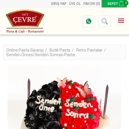
0
GIRIŞ YAP
ÜYE OL
FAVORI
(0)
SEPET
Online Pasta Siparişi /
Butik Pasta /
Retro Pastalar /
Senden Öncesi Senden Sonrası Pasta