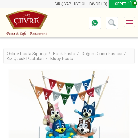
0
GIRIŞ YAP
ÜYE OL
FAVORI
(0)
SEPET
Online Pasta Siparişi /
Butik Pasta /
Doğum Günü Pastası /
Kız Çocuk Pastaları /
Bluey Pasta