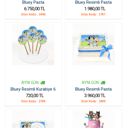
Bluey Pasta
Bluey Resimli Pasta
6.750,00 TL
1.980,00 TL
Ürün Kodu :
3496
Ürün Kodu :
3787
AYNI GÜN
AYNI GÜN
Bluey Resimli Kurabiye 6
Bluey Resimli Pasta
720,00 TL
3.960,00 TL
Adet
Ürün Kodu :
3788
Ürün Kodu :
3809