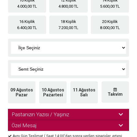
10 Kişilik
12 Kişilik
14 Kişilik
4.000,00 TL
4.800,00 TL
5.600,00 TL
16 Kişilik
18 Kişilik
20 Kişilik
6.400,00 TL
7.200,00 TL
8.000,00 TL
09 Ağustos
10 Ağustos
11 Ağustos
Takvim
Pazar
Pazartesi
Salı
Pastanızın Yazısı / Yaşınız
Özel Mesaj
Aynı Gün Teslimat ( Saat 14:00'dan sonra verilen siparişler, ertesi