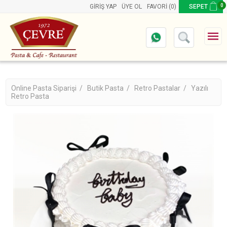
0
GIRIŞ YAP
ÜYE OL
FAVORI
(0)
SEPET
Online Pasta Siparişi /
Butik Pasta /
Retro Pastalar /
Yazılı
Retro Pasta