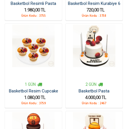
Basketbol Resimli Pasta
Basketbol Resim Kurabiye 6
1.980,00 TL
720,00 TL
Adet
Ürün Kodu :
3755
Ürün Kodu :
3758
1 GÜN
2 GÜN
Basketbol Resim Cupcake
Basketbol Pasta
1.080,00 TL
4.000,00 TL
Ürün Kodu :
3759
Ürün Kodu :
2467