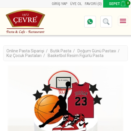
0
GIRIŞ YAP
ÜYE OL
FAVORI
(0)
SEPET
Online Pasta Siparişi /
Butik Pasta /
Doğum Günü Pastası /
Kız Çocuk Pastaları /
Basketbol Resim Figürlü Pasta