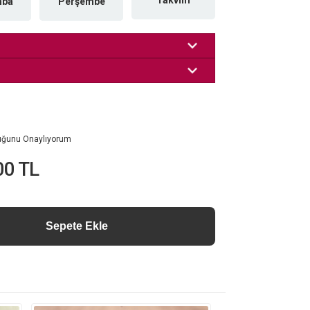
Takvim
mba
Perşembe
luğunu Onaylıyorum
00 TL