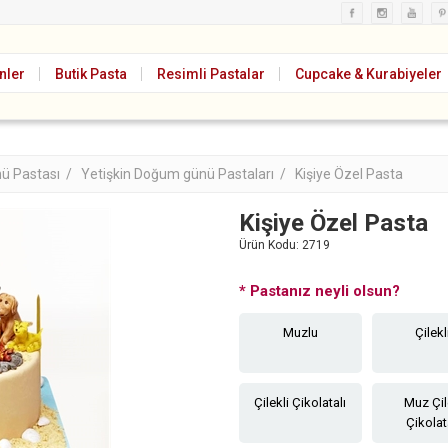
nler
Butik Pasta
Resimli Pastalar
Cupcake & Kurabiyeler
ü Pastası /
Yetişkin Doğum günü Pastaları /
Kişiye Özel Pasta
Kişiye Özel Pasta
Ürün Kodu:
2719
*
Pastanız neyli olsun?
Muzlu
Çilekl
Çilekli Çikolatalı
Muz Çi
Çikolat