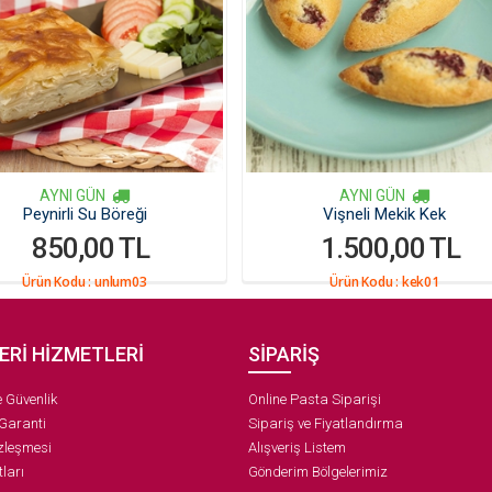
AYNI GÜN
AYNI GÜN
Peynirli Su Böreği
Vişneli Mekik Kek
850,00 TL
1.500,00 TL
Ürün Kodu :
unlum03
Ürün Kodu :
kek01
ERİ HİZMETLERİ
SİPARİŞ
ve Güvenlik
Online Pasta Siparişi
 Garanti
Sipariş ve Fiyatlandırma
zleşmesi
Alışveriş Listem
ları
Gönderim Bölgelerimiz