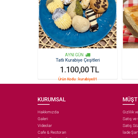
AYNI GÜN
Tatlı Kurabiye Çeşitleri
1.100,00 TL
Ürün Kodu :
kurabiye01
KURUMSAL
MÜŞT
Hakkımızda
Gizlilik 
Galeri
Satış ve
Videolar
Satış Sö
Cafe & Restoran
İade Şart