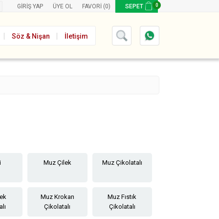
0
GIRIŞ YAP
ÜYE OL
FAVORI
(0)
SEPET
Söz & Nişan
İletişim
i
Muz Çilek
Muz Çikolatalı
lek
Muz Krokan
Muz Fıstık
alı
Çikolatalı
Çikolatalı