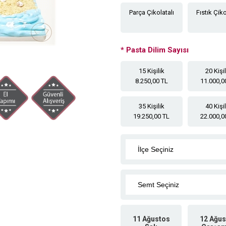
Parça Çikolatalı
Fıstık Çiko
*
Pasta Dilim Sayısı
15 Kişilik
20 Kişi
8.250,00 TL
11.000,0
35 Kişilik
40 Kişi
19.250,00 TL
22.000,0
11 Ağustos
12 Ağus