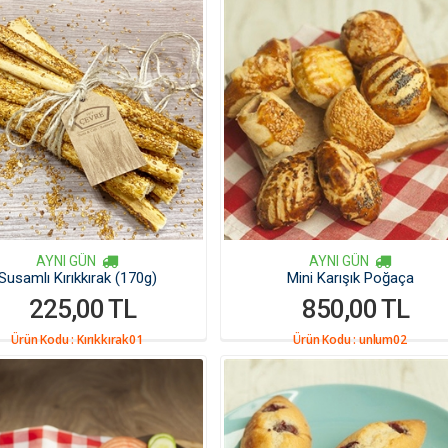
AYNI GÜN
AYNI GÜN
Susamlı Kırıkkırak (170g)
Mini Karışık Poğaça
225,00 TL
850,00 TL
Ürün Kodu :
Kırıkkırak01
Ürün Kodu :
unlum02