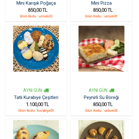
Mini Karışık Poğaça
Mini Pizza
850,00 TL
850,00 TL
Ürün Kodu :
unlum02
Ürün Kodu :
unlum01
AYNI GÜN
AYNI GÜN
Tatlı Kurabiye Çeşitleri
Peynirli Su Böreği
1.100,00 TL
850,00 TL
Ürün Kodu :
kurabiye01
Ürün Kodu :
unlum03