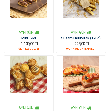
AYNI GÜN
AYNI GÜN
Mini Ekler
Susamlı Kırıkkırak (170g)
1.100,00 TL
225,00 TL
Ürün Kodu :
0028
Ürün Kodu :
Kırıkkırak01
AYNI GÜN
AYNI GÜN