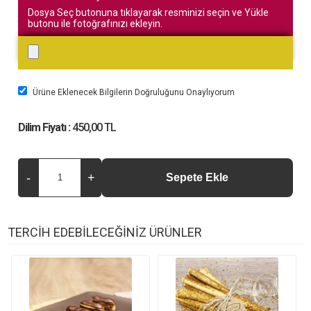
Dosya Seç butonuna tıklayarak resminizi seçin ve Yükle
butonu ile fotoğrafınızı ekleyin.
Ürüne Eklenecek Bilgilerin Doğruluğunu Onaylıyorum
Dilim Fiyatı :
450,00 TL
TERCİH EDEBİLECEĞİNİZ ÜRÜNLER