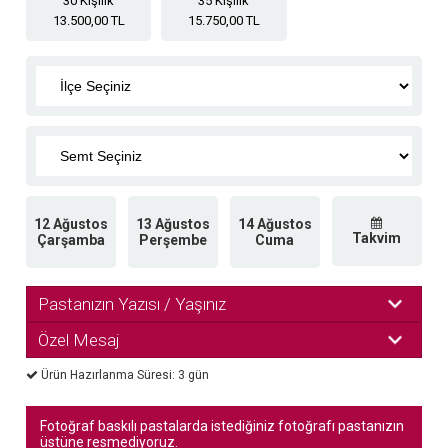
30 Kişilik
35 Kişilik
13.500,00 TL
15.750,00 TL
12 Ağustos
13 Ağustos
14 Ağustos
Takvim
Çarşamba
Perşembe
Cuma
Pastanızın Yazısı / Yaşınız
Özel Mesaj
Ürün Hazırlanma Süresi: 3 gün
Fotoğraf baskılı pastalarda istediğiniz fotoğrafı pastanızın
üstüne resmediyoruz.