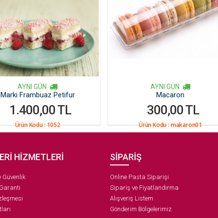
AYNI GÜN
AYNI GÜN
Marki Frambuaz Petifur
Macaron
1.400,00 TL
300,00 TL
Ürün Kodu :
1052
Ürün Kodu :
makaron01
ERİ HİZMETLERİ
SİPARİŞ
ve Güvenlik
Online Pasta Siparişi
 Garanti
Sipariş ve Fiyatlandırma
zleşmesi
Alışveriş Listem
ları
Gönderim Bölgelerimiz