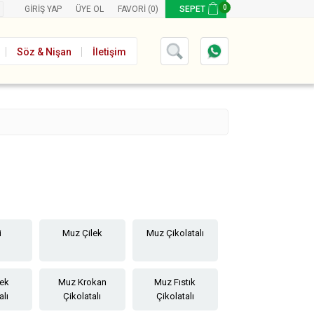
0
GIRIŞ YAP
ÜYE OL
FAVORI
(0)
SEPET
Söz & Nişan
İletişim
i
Muz Çilek
Muz Çikolatalı
lek
Muz Krokan
Muz Fıstık
alı
Çikolatalı
Çikolatalı