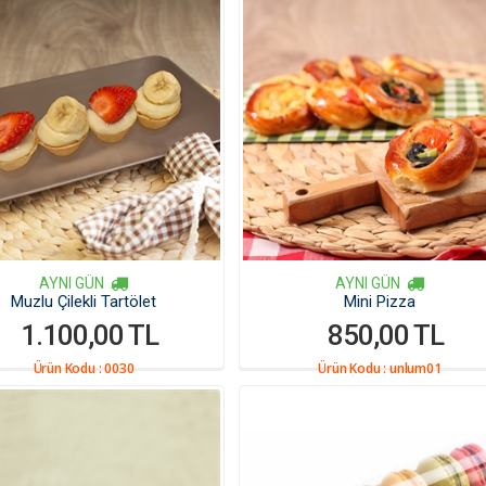
AYNI GÜN
AYNI GÜN
Muzlu Çilekli Tartölet
Mini Pizza
1.100,00 TL
850,00 TL
Ürün Kodu :
0030
Ürün Kodu :
unlum01