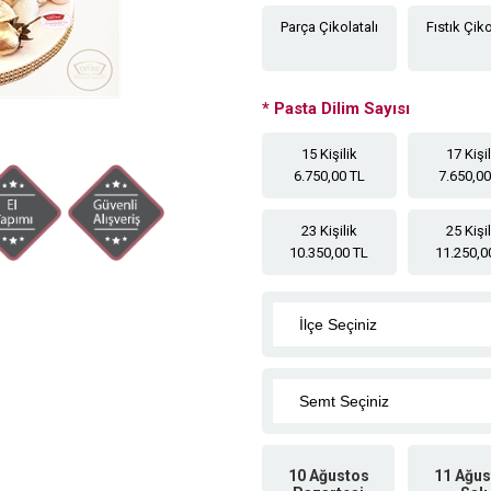
Parça Çikolatalı
Fıstık Çiko
*
Pasta Dilim Sayısı
15 Kişilik
17 Kişi
6.750,00 TL
7.650,00
23 Kişilik
25 Kişi
10.350,00 TL
11.250,0
10 Ağustos
11 Ağus