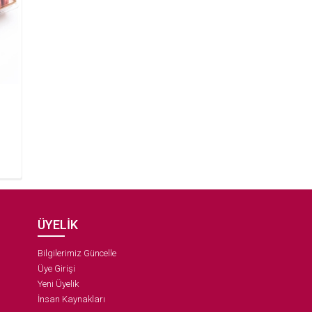
ÜYELİK
Bilgilerimiz Güncelle
Üye Girişi
Yeni Üyelik
İnsan Kaynakları