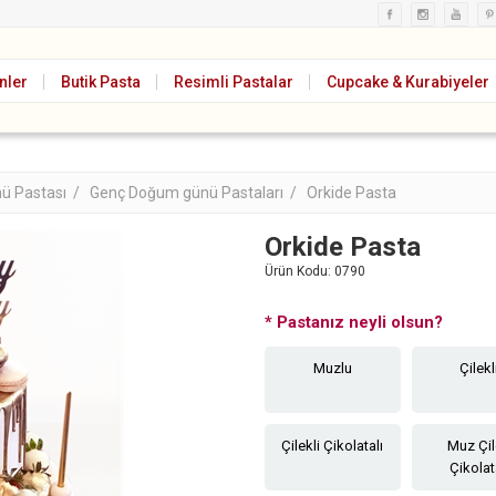
nler
Butik Pasta
Resimli Pastalar
Cupcake & Kurabiyeler
ü Pastası /
Genç Doğum günü Pastaları /
Orkide Pasta
Orkide Pasta
Ürün Kodu:
0790
*
Pastanız neyli olsun?
Muzlu
Çilekl
Çilekli Çikolatalı
Muz Çi
Çikolat