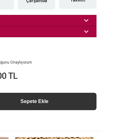
Takvim
Çarşamba
luğunu Onaylıyorum
00 TL