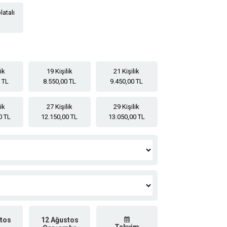
latalı
lik
19 Kişilik
21 Kişilik
 TL
8.550,00 TL
9.450,00 TL
lik
27 Kişilik
29 Kişilik
0 TL
12.150,00 TL
13.050,00 TL
tos
12 Ağustos