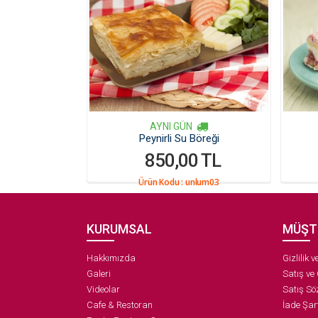
AYNI GÜN
Peynirli Su Böreği
850,00 TL
Ürün Kodu :
unlum03
KURUMSAL
MÜŞT
Hakkımızda
Gizlilik 
Galeri
Satış ve
Videolar
Satış Sö
Cafe & Restoran
İade Şart